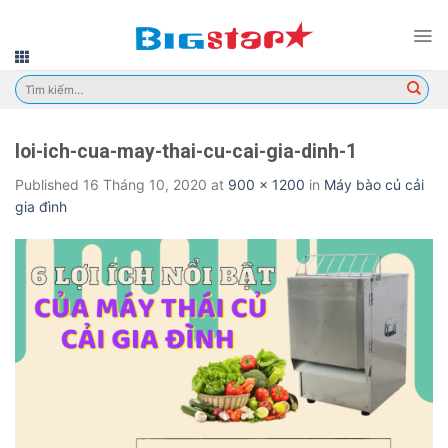
Skip
to
content
Tìm
kiếm:
loi-ich-cua-may-thai-cu-cai-gia-dinh-1
Published
16 Tháng 10, 2020
at
900 × 1200
in
Máy bào củ cải
gia đình