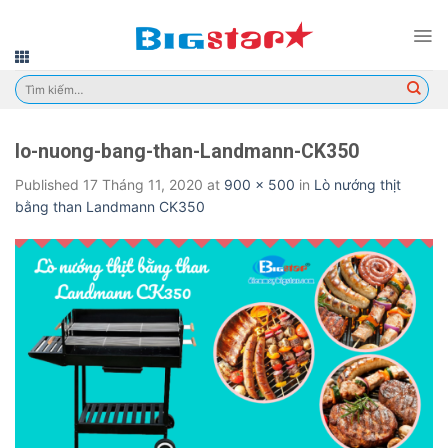
Skip
to
content
Tìm
kiếm:
lo-nuong-bang-than-Landmann-CK350
Published
17 Tháng 11, 2020
at
900 × 500
in
Lò nướng thịt
bằng than Landmann CK350