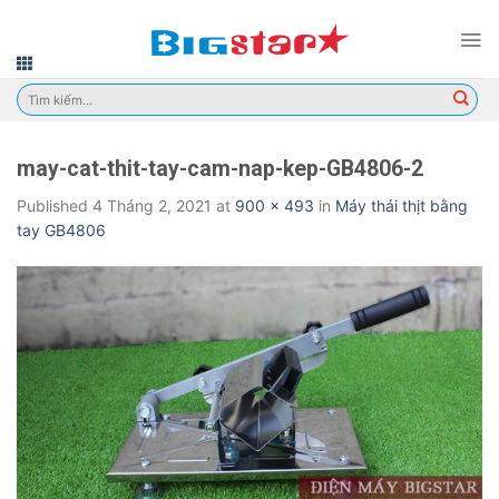
Skip
to
content
Tìm
kiếm:
may-cat-thit-tay-cam-nap-kep-GB4806-2
Published
4 Tháng 2, 2021
at
900 × 493
in
Máy thái thịt bằng
tay GB4806