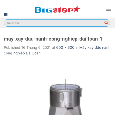
Skip
to
content
Tìm
kiếm:
may-xay-dau-nanh-cong-nghiep-dai-loan-1
Published
16 Tháng 6, 2021
at
600 × 600
in
Máy xay đậu nành
công nghiệp Đài Loan