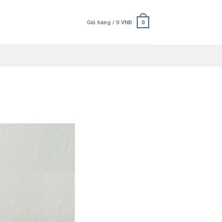
Giỏ hàng /
0
VNĐ
0