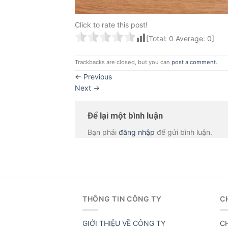
Click to rate this post!
[Total:
0
Average:
0
]
Trackbacks are closed, but you can
post a comment
.
←
Previous
Next
→
Để lại một bình luận
Bạn phải
đăng nhập
để gửi bình luận.
THÔNG TIN CÔNG TY
C
GIỚI THIỆU VỀ CÔNG TY
C