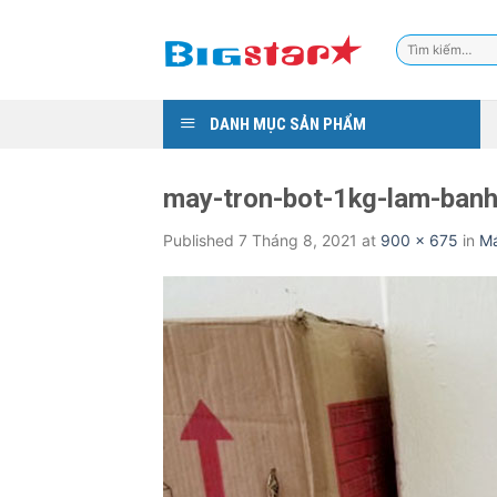
Skip
to
Tìm
content
kiếm:
DANH MỤC SẢN PHẨM
may-tron-bot-1kg-lam-banh
Published
7 Tháng 8, 2021
at
900 × 675
in
Má