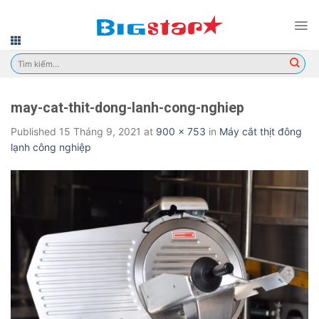
Skip
to
content
Tìm
kiếm:
may-cat-thit-dong-lanh-cong-nghiep
Published
15 Tháng 9, 2021
at
900 × 753
in
Máy cắt thịt đông
lạnh công nghiệp