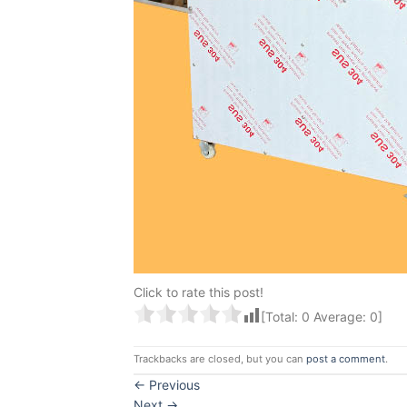
Click to rate this post!
[Total:
0
Average:
0
]
Trackbacks are closed, but you can
post a comment
.
←
Previous
Next
→