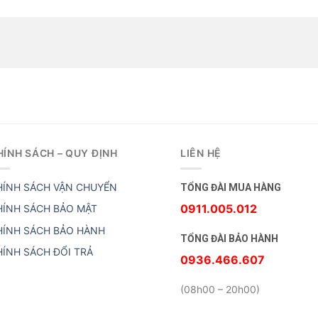
HÍNH SÁCH – QUY ĐỊNH
LIÊN HỆ
HÍNH SÁCH VẬN CHUYỂN
TỔNG ĐÀI MUA HÀNG
0911.005.012
HÍNH SÁCH BẢO MẬT
HÍNH SÁCH BẢO HÀNH
TỔNG ĐÀI BẢO HÀNH
HÍNH SÁCH ĐỔI TRẢ
0936.466.607
(08h00 – 20h00)