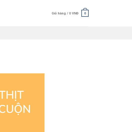
Giỏ hàng /
0
VNĐ
0