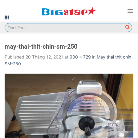
Skip
to
content
Tìm
kiếm:
may-thai-thit-chin-sm-250
Published
20 Tháng 12, 2021
at
900 × 729
in
Máy thái thịt chín
SM-250