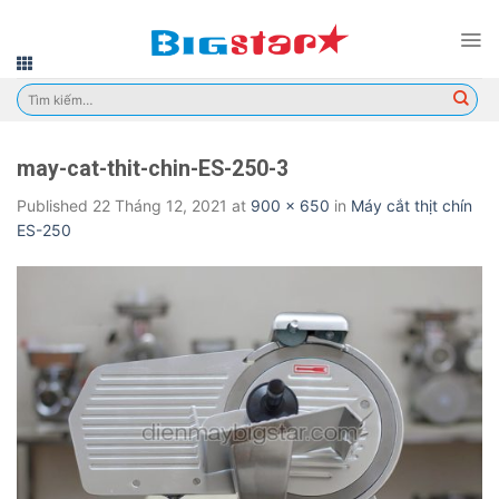
Skip
to
content
Tìm
kiếm:
may-cat-thit-chin-ES-250-3
Published
22 Tháng 12, 2021
at
900 × 650
in
Máy cắt thịt chín
ES-250