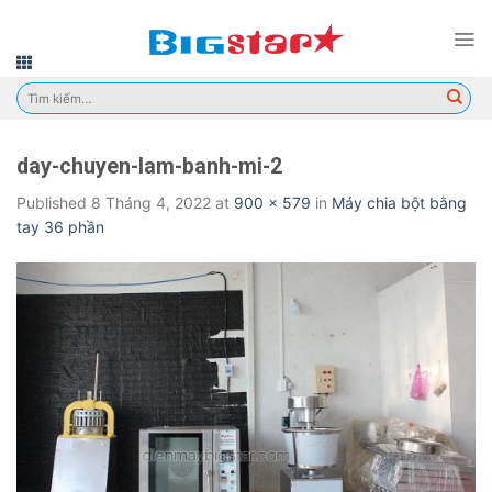
Skip
to
content
Tìm
kiếm:
day-chuyen-lam-banh-mi-2
Published
8 Tháng 4, 2022
at
900 × 579
in
Máy chia bột bằng
tay 36 phần