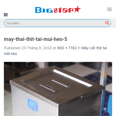
Skip
to
content
Tìm
kiếm:
may-thai-thit-tai-mui-heo-5
Published
23 Tháng 8, 2022
at
900 × 1182
in
Máy cắt thịt tai
mũi heo