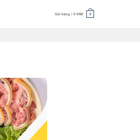
Giỏ hàng /
0
VNĐ
0