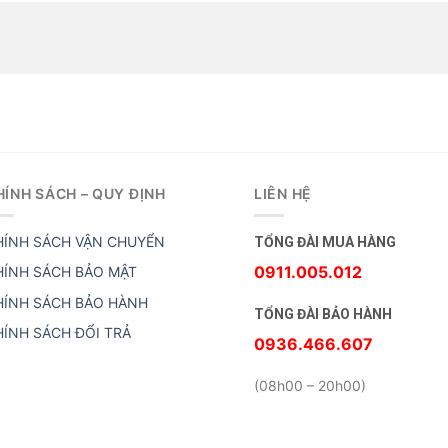
HÍNH SÁCH – QUY ĐỊNH
LIÊN HỆ
HÍNH SÁCH VẬN CHUYỂN
TỔNG ĐÀI MUA HÀNG
0911.005.012
HÍNH SÁCH BẢO MẬT
HÍNH SÁCH BẢO HÀNH
TỔNG ĐÀI BẢO HÀNH
HÍNH SÁCH ĐỔI TRẢ
0936.466.607
(08h00 – 20h00)