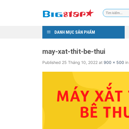
Skip
to
Tìm
content
kiếm:
DANH MỤC SẢN PHẨM
may-xat-thit-be-thui
Published
25 Tháng 10, 2022
at
900 × 500
i