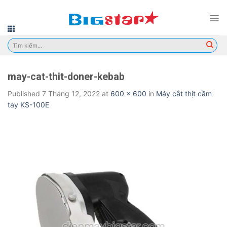
Skip
to
content
Tìm
kiếm:
may-cat-thit-doner-kebab
Published
7 Tháng 12, 2022
at
600 × 600
in
Máy cắt thịt cầm
tay KS-100E