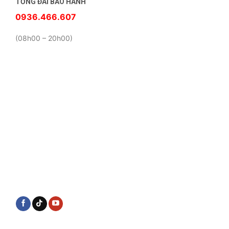
TỔNG ĐÀI BẢO HÀNH
0936.466.607
(08h00 – 20h00)