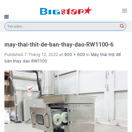
Skip
to
content
Tìm
kiếm:
may-thai-thit-de-ban-thay-dao-RW1100-6
Published
7 Tháng 12, 2022
at
900 × 600
in
Máy thái thịt để
bàn thay dao RW1100