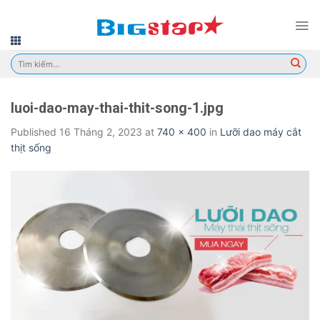
Skip
to
content
Tìm
kiếm:
luoi-dao-may-thai-thit-song-1.jpg
Published
16 Tháng 2, 2023
at
740 × 400
in
Lưỡi dao máy cắt
thịt sống