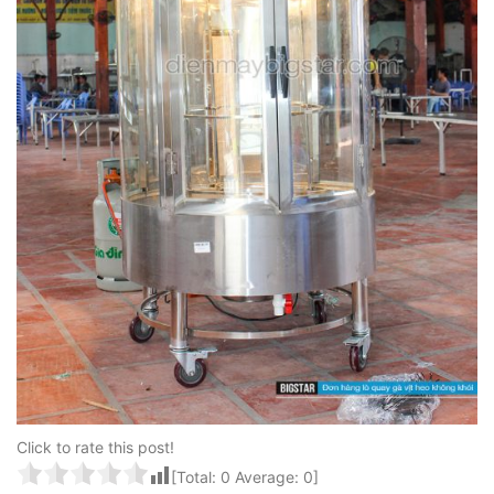
Click to rate this post!
[Total:
0
Average:
0
]