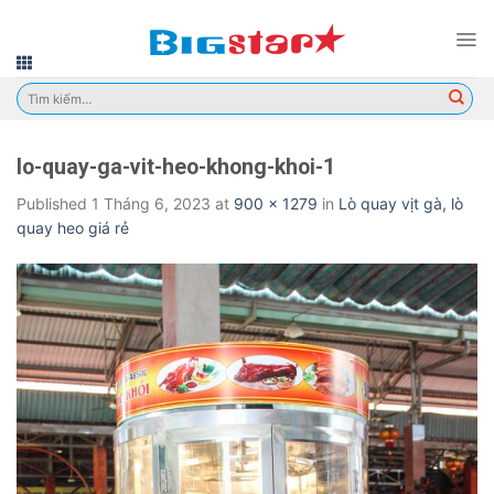
Skip
to
content
Tìm
kiếm:
lo-quay-ga-vit-heo-khong-khoi-1
Published
1 Tháng 6, 2023
at
900 × 1279
in
Lò quay vịt gà, lò
quay heo giá rẻ