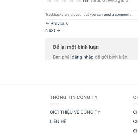
[Total:
0
Average:
0
]
Trackbacks are closed, but you can
post a comment
.
←
Previous
Next
→
Để lại một bình luận
Bạn phải
đăng nhập
để gửi bình luận.
THÔNG TIN CÔNG TY
C
GIỚI THIỆU VỀ CÔNG TY
C
LIÊN HỆ
C
C