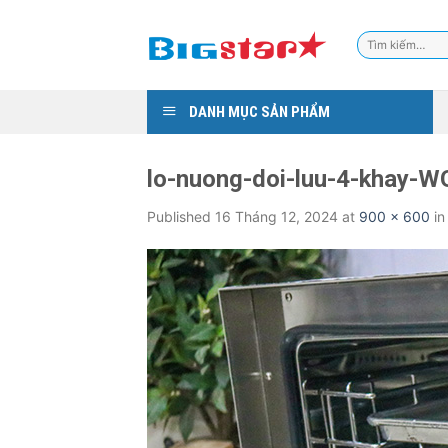
Skip
to
Tìm
content
kiếm:
DANH MỤC SẢN PHẨM
lo-nuong-doi-luu-4-khay-
Published
16 Tháng 12, 2024
at
900 × 600
i