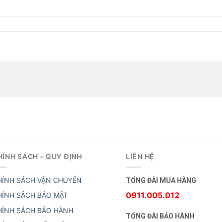
HÍNH SÁCH – QUY ĐỊNH
LIÊN HỆ
HÍNH SÁCH VẬN CHUYỂN
TỔNG ĐÀI MUA HÀNG
0911.005.012
HÍNH SÁCH BẢO MẬT
HÍNH SÁCH BẢO HÀNH
TỔNG ĐÀI BẢO HÀNH