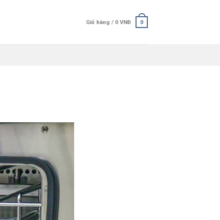
Giỏ hàng /
0
VNĐ
0