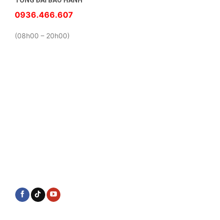
TỔNG ĐÀI BẢO HÀNH
0936.466.607
(08h00 – 20h00)