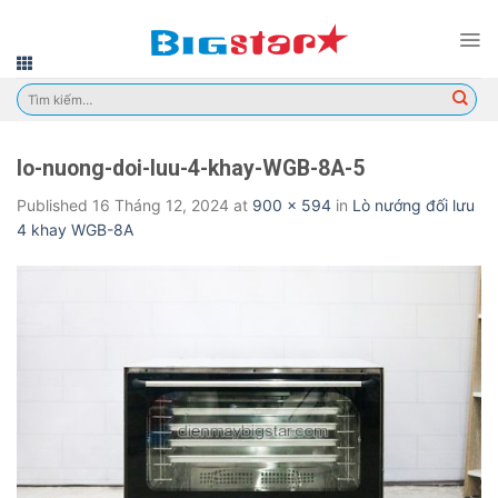
Skip
to
content
Tìm
kiếm:
lo-nuong-doi-luu-4-khay-WGB-8A-5
Published
16 Tháng 12, 2024
at
900 × 594
in
Lò nướng đối lưu
4 khay WGB-8A