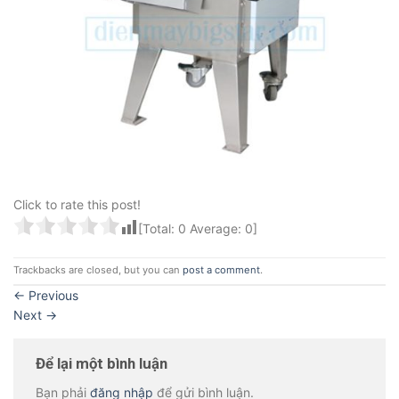
Click to rate this post!
[Total:
0
Average:
0
]
Trackbacks are closed, but you can
post a comment
.
←
Previous
Next
→
Để lại một bình luận
Bạn phải
đăng nhập
để gửi bình luận.