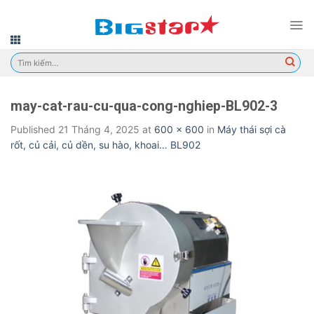
Skip
to
content
Tìm
kiếm:
may-cat-rau-cu-qua-cong-nghiep-BL902-3
Published
21 Tháng 4, 2025
at
600 × 600
in
Máy thái sợi cà
rốt, củ cải, củ dền, su hào, khoai… BL902