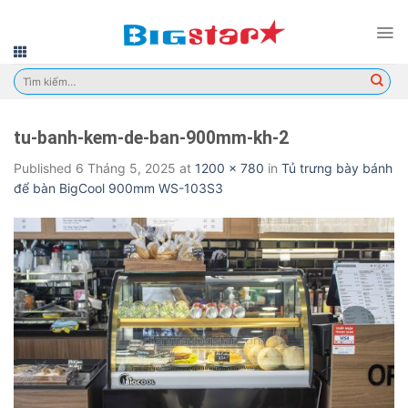
Skip
to
content
Tìm
kiếm:
tu-banh-kem-de-ban-900mm-kh-2
Published
6 Tháng 5, 2025
at
1200 × 780
in
Tủ trưng bày bánh
để bàn BigCool 900mm WS-103S3