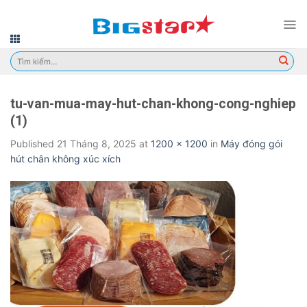
Skip
to
content
Tìm
kiếm:
tu-van-mua-may-hut-chan-khong-cong-nghiep
(1)
Published
21 Tháng 8, 2025
at
1200 × 1200
in
Máy đóng gói
hút chân không xúc xích