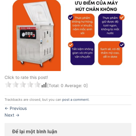
Click to rate this post!
[Total:
0
Average:
0
]
Trackbacks are closed, but you can
post a comment
.
←
Previous
Next
→
Để lại một bình luận