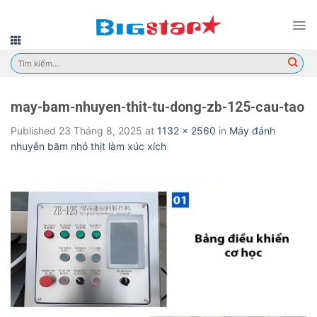
Skip
to
content
Tìm
kiếm:
may-bam-nhuyen-thit-tu-dong-zb-125-cau-tao
Published
23 Tháng 8, 2025
at
1132 × 2560
in
Máy đánh
nhuyễn băm nhỏ thịt làm xúc xích