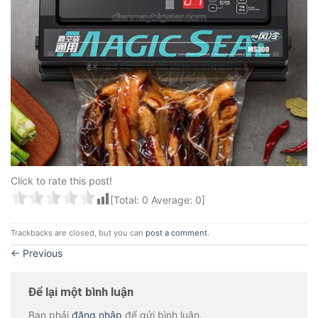
Click to rate this post!
[Total:
0
Average:
0
]
Trackbacks are closed, but you can
post a comment
.
←
Previous
Để lại một bình luận
Bạn phải
đăng nhập
để gửi bình luận.