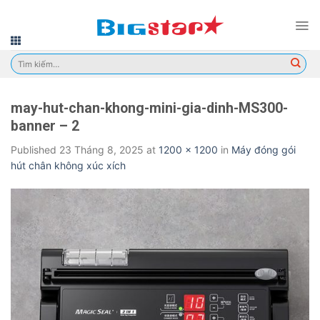
Skip
to
content
Tìm
kiếm:
may-hut-chan-khong-mini-gia-dinh-MS300-
banner – 2
Published
23 Tháng 8, 2025
at
1200 × 1200
in
Máy đóng gói
hút chân không xúc xích