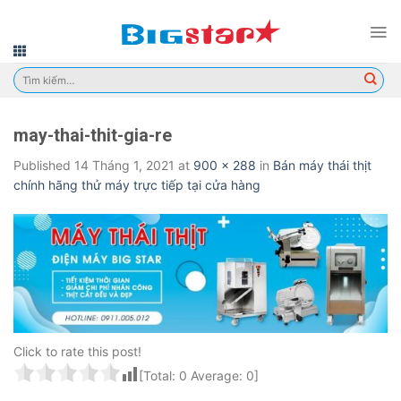
Skip
to
content
Tìm
kiếm:
may-thai-thit-gia-re
Published
14 Tháng 1, 2021
at
900 × 288
in
Bán máy thái thịt
chính hãng thử máy trực tiếp tại cửa hàng
Click to rate this post!
[Total:
0
Average:
0
]