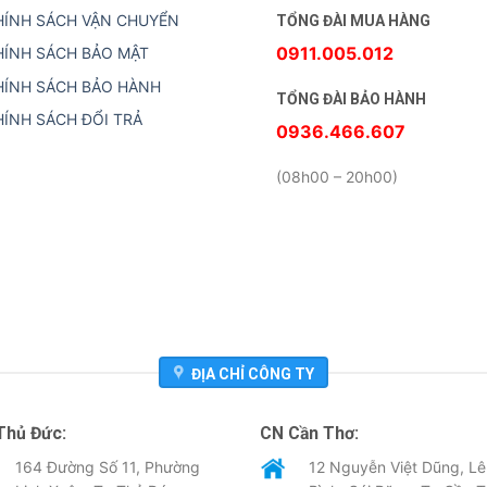
HÍNH SÁCH VẬN CHUYỂN
TỔNG ĐÀI MUA HÀNG
0911.005.012
HÍNH SÁCH BẢO MẬT
HÍNH SÁCH BẢO HÀNH
TỔNG ĐÀI BẢO HÀNH
HÍNH SÁCH ĐỔI TRẢ
0936.466.607
(08h00 – 20h00)
ĐỊA CHỈ CÔNG TY
Thủ Đức:
CN Cần Thơ:
164 Đường Số 11, Phường
12 Nguyễn Việt Dũng, Lê