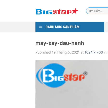
Skip
to
Tìm
content
kiếm:
DANH MỤC SẢN PHẨM
may-xay-dau-nanh
Published
19 Tháng 5, 2021
at
1024 × 703
in