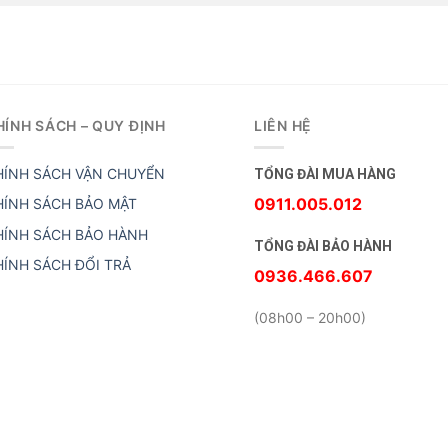
HÍNH SÁCH – QUY ĐỊNH
LIÊN HỆ
HÍNH SÁCH VẬN CHUYỂN
TỔNG ĐÀI MUA HÀNG
0911.005.012
HÍNH SÁCH BẢO MẬT
HÍNH SÁCH BẢO HÀNH
TỔNG ĐÀI BẢO HÀNH
HÍNH SÁCH ĐỔI TRẢ
0936.466.607
(08h00 – 20h00)