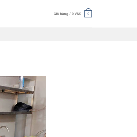
Giỏ hàng /
0
VNĐ
0