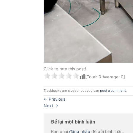
Click to rate this post!
[Total:
0
Average:
0
]
Trackbacks are closed, but you can
post a comment
.
←
Previous
Next
→
Để lại một bình luận
Bạn phải
đăng nhập
để gửi bình luận.