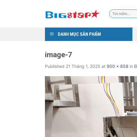
Skip
to
Tìm
content
kiếm:
DANH MỤC SẢN PHẨM
image-7
Published
21 Tháng 1, 2025
at
900 × 858
in
Đ