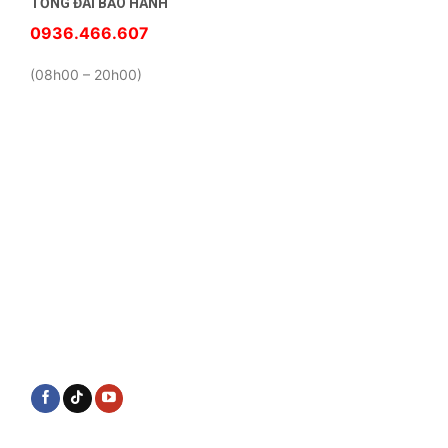
TỔNG ĐÀI BẢO HÀNH
0936.466.607
(08h00 – 20h00)