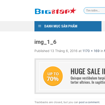
Skip
to
Tìm
content
kiếm:
DANH MỤC SẢN PHẨM
img_1_6
Published
13 Tháng 6, 2016
at
1170 × 169
in
Trackbacks are closed, but you can
post a comment
.