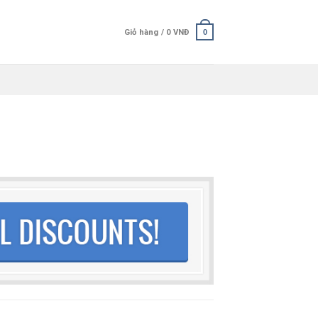
Giỏ hàng /
0
VNĐ
0