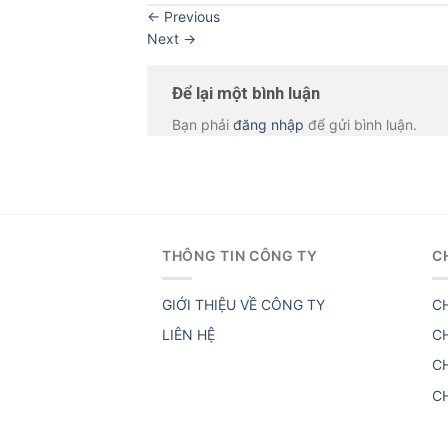
←
Previous
Next
→
Để lại một bình luận
Bạn phải
đăng nhập
để gửi bình luận.
THÔNG TIN CÔNG TY
C
GIỚI THIỆU VỀ CÔNG TY
C
LIÊN HỆ
C
C
C