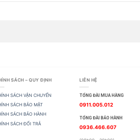
HÍNH SÁCH – QUY ĐỊNH
LIÊN HỆ
HÍNH SÁCH VẬN CHUYỂN
TỔNG ĐÀI MUA HÀNG
0911.005.012
HÍNH SÁCH BẢO MẬT
HÍNH SÁCH BẢO HÀNH
TỔNG ĐÀI BẢO HÀNH
HÍNH SÁCH ĐỔI TRẢ
0936.466.607