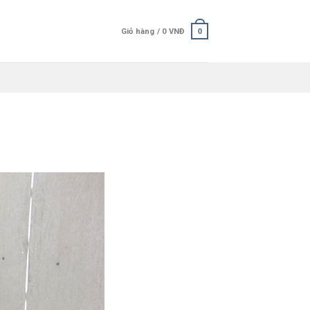
Giỏ hàng /
0
VNĐ
0