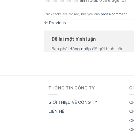
[Total:
0
Average:
0
]
Trackbacks are closed, but you can
post a comment
.
←
Previous
Để lại một bình luận
Bạn phải
đăng nhập
để gửi bình luận.
THÔNG TIN CÔNG TY
C
GIỚI THIỆU VỀ CÔNG TY
C
LIÊN HỆ
C
C
C