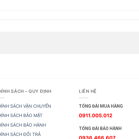
HÍNH SÁCH – QUY ĐỊNH
LIÊN HỆ
HÍNH SÁCH VẬN CHUYỂN
TỔNG ĐÀI MUA HÀNG
0911.005.012
HÍNH SÁCH BẢO MẬT
HÍNH SÁCH BẢO HÀNH
TỔNG ĐÀI BẢO HÀNH
HÍNH SÁCH ĐỔI TRẢ
0936.466.607