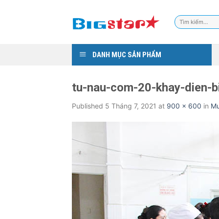
Skip
to
Tìm
content
kiếm:
DANH MỤC SẢN PHẨM
tu-nau-com-20-khay-dien-b
Published
5 Tháng 7, 2021
at
900 × 600
in
Mu