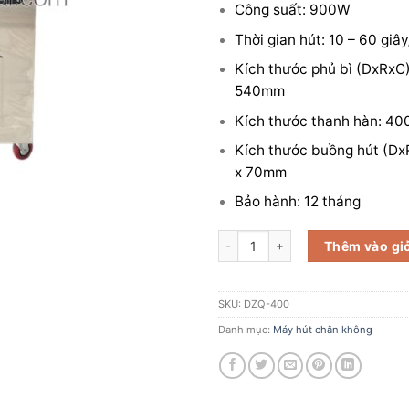
Công suất: 900W
Thời gian hút: 10 – 60 giây
Kích thước phủ bì (DxRxC
540mm
Kích thước thanh hàn: 4
Kích thước buồng hút (Dx
x 70mm
Bảo hành: 12 tháng
Máy hút chân không công nghiệp
Thêm vào gi
SKU:
DZQ-400
Danh mục:
Máy hút chân không