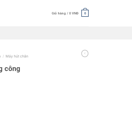
Giỏ hàng /
0
VNĐ
0
m
/
Máy hút chân
g công