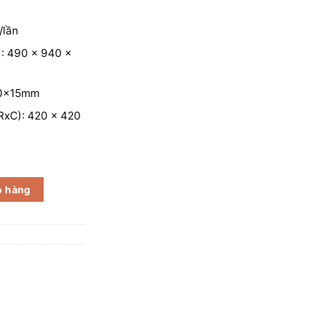
/lần
): 490 x 940 x
00x15mm
RxC): 420 x 420
 DZQ-400 số lượng
ỏ hàng