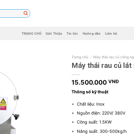
TRANG CHỦ
Giới Thiệu
Tin tức
Hướng dẫn
Liên hệ
Trang chủ
/
Máy thái rau củ công ng
Máy thái rau củ lát 
15.500.000
VNĐ
Thông số kỹ thuật
Chất liệu: Inox
Nguồn điện: 220V/ 380V
Công suất: 1.5KW
Năng suất: 300-500kg/h