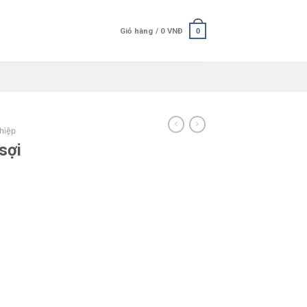
Giỏ hàng /
0
VNĐ
0
hiệp
sợi