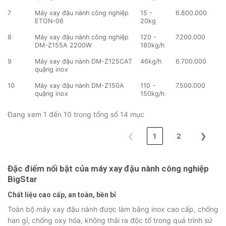
7
Máy xay đậu nành công nghiệp
15 -
6.800.000
ETON-06
20kg
8
Máy xay đậu nành công nghiệp
120 -
7.200.000
DM-Z155A 2200W
180kg/h
9
Máy xay đậu nành DM-Z125CAT
46kg/h
6.700.000
quặng inox
10
Máy xay đậu nành DM-Z150A
110 -
7.500.000
quặng inox
150kg/h
Đang xem 1 đến 10 trong tổng số 14 mục
❮
1
2
❯
Đặc điểm nổi bật của máy xay đậu nành công nghiệp
BigStar
Chất liệu cao cấp, an toàn, bền bỉ
Toàn bộ máy xay đậu nành được làm bằng inox cao cấp, chống
han gỉ, chống oxy hóa, không thải ra độc tố trong quá trình sử