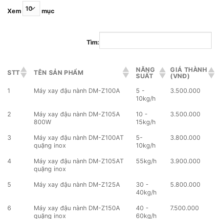
Xem
mục
Tìm:
NĂNG
GIÁ THÀNH
STT
TÊN SẢN PHẨM
SUẤT
(VNĐ)
1
Máy xay đậu nành DM-Z100A
5 -
3.500.000
10kg/h
2
Máy xay đậu nành DM-Z105A
10 -
3.500.000
800W
15kg/h
3
Máy xay đậu nành DM-Z100AT
5-
3.800.000
quặng inox
10kg/h
4
Máy xay đậu nành DM-Z105AT
55kg/h
3.900.000
quặng inox
5
Máy xay đậu nành DM-Z125A
30 -
5.800.000
40kg/h
6
Máy xay đậu nành DM-Z150A
40 -
7.500.000
quặng inox
60kg/h