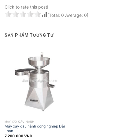
Click to rate this post!
[Total:
0
Average:
0
]
SẢN PHẨM TƯƠNG TỰ
MÁY XAY ĐẬU NÀNH
Máy xay đậu nành công nghiệp Đài
Loan
7.200.000
VNĐ