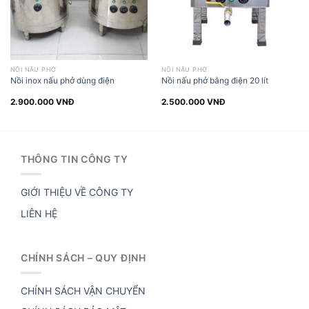
NỒI NẤU PHỞ
NỒI NẤU PHỞ
Nồi inox nấu phở dùng điện
Nồi nấu phở bằng điện 20 lít
2.900.000
VNĐ
2.500.000
VNĐ
THÔNG TIN CÔNG TY
GIỚI THIỆU VỀ CÔNG TY
LIÊN HỆ
CHÍNH SÁCH – QUY ĐỊNH
CHÍNH SÁCH VẬN CHUYỂN