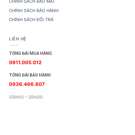
CHÍNH SÁCH BẢO MẬT
CHÍNH SÁCH BẢO HÀNH
CHÍNH SÁCH ĐỔI TRẢ
LIÊN HỆ
TỔNG ĐÀI MUA HÀNG
0911.005.012
TỔNG ĐÀI BẢO HÀNH
0936.466.607
(08h00 – 20h00)