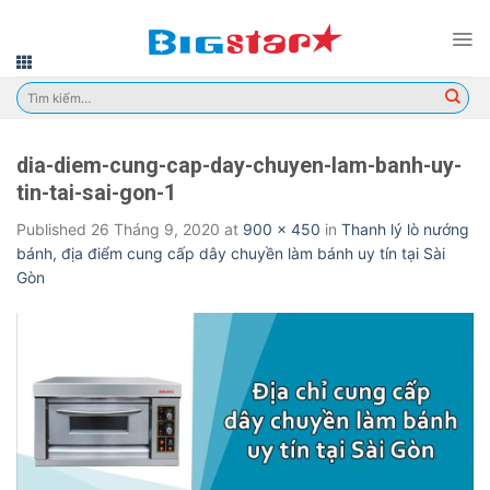
Skip
to
content
Tìm
kiếm:
dia-diem-cung-cap-day-chuyen-lam-banh-uy-
tin-tai-sai-gon-1
Published
26 Tháng 9, 2020
at
900 × 450
in
Thanh lý lò nướng
bánh, địa điểm cung cấp dây chuyền làm bánh uy tín tại Sài
Gòn