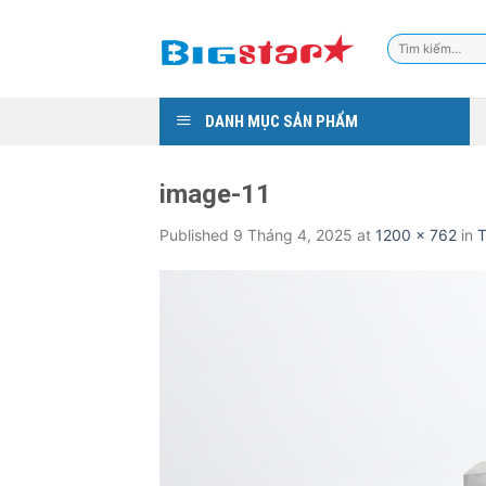
Skip
to
Tìm
content
kiếm:
DANH MỤC SẢN PHẨM
image-11
Published
9 Tháng 4, 2025
at
1200 × 762
in
T