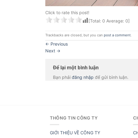
Click to rate this post!
[Total:
0
Average:
0
]
Trackbacks are closed, but you can
post a comment
.
←
Previous
Next
→
Để lại một bình luận
Bạn phải
đăng nhập
để gửi bình luận.
THÔNG TIN CÔNG TY
C
GIỚI THIỆU VỀ CÔNG TY
C