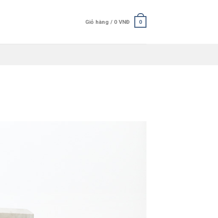
Giỏ hàng /
0
VNĐ
0