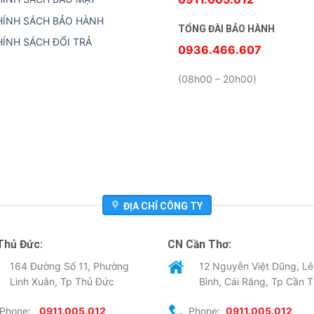
HÍNH SÁCH BẢO HÀNH
TỔNG ĐÀI BẢO HÀNH
HÍNH SÁCH ĐỔI TRẢ
0936.466.607
(08h00 – 20h00)
ĐỊA CHỈ CÔNG TY
Thủ Đức:
CN Cần Thơ:
164 Đường Số 11, Phường
12 Nguyễn Việt Dũng, Lê
Linh Xuân, Tp Thủ Đức
Bình, Cái Răng, Tp Cần 
Phone:
0911.005.012
Phone:
0911.005.012