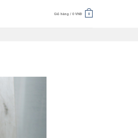
Giỏ hàng /
0
VNĐ
0