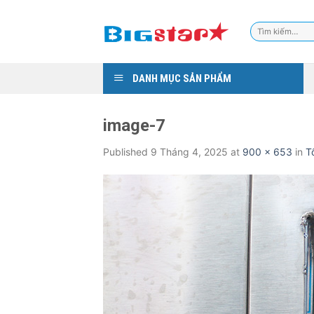
Skip
to
Tìm
content
kiếm:
DANH MỤC SẢN PHẨM
image-7
Published
9 Tháng 4, 2025
at
900 × 653
in
T