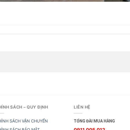
HÍNH SÁCH – QUY ĐỊNH
LIÊN HỆ
HÍNH SÁCH VẬN CHUYỂN
TỔNG ĐÀI MUA HÀNG
0911.005.012
HÍNH SÁCH BẢO MẬT