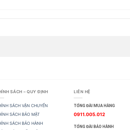
HÍNH SÁCH – QUY ĐỊNH
LIÊN HỆ
HÍNH SÁCH VẬN CHUYỂN
TỔNG ĐÀI MUA HÀNG
0911.005.012
HÍNH SÁCH BẢO MẬT
HÍNH SÁCH BẢO HÀNH
TỔNG ĐÀI BẢO HÀNH