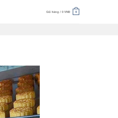
Giỏ hàng /
0
VNĐ
0