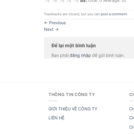
[Total:
0
Average:
0
]
Trackbacks are closed, but you can
post a comment
.
←
Previous
Next
→
Để lại một bình luận
Bạn phải
đăng nhập
để gửi bình luận.
THÔNG TIN CÔNG TY
C
GIỚI THIỆU VỀ CÔNG TY
C
LIÊN HỆ
C
C