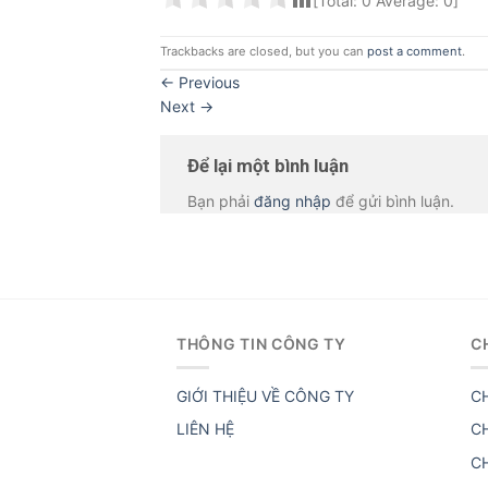
[Total:
0
Average:
0
]
Trackbacks are closed, but you can
post a comment
.
←
Previous
Next
→
Để lại một bình luận
Bạn phải
đăng nhập
để gửi bình luận.
THÔNG TIN CÔNG TY
C
GIỚI THIỆU VỀ CÔNG TY
C
LIÊN HỆ
C
C