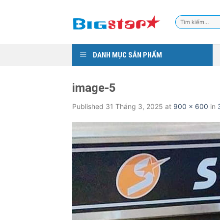
Skip
to
Tìm
content
kiếm:
DANH MỤC SẢN PHẨM
image-5
Published
31 Tháng 3, 2025
at
900 × 600
in