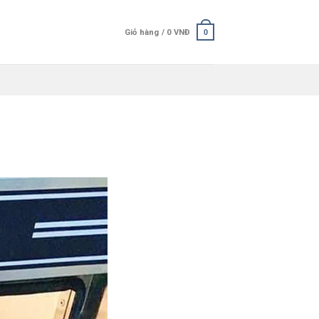
Giỏ hàng /
0
VNĐ
0