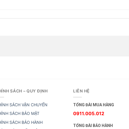
HÍNH SÁCH – QUY ĐỊNH
LIÊN HỆ
HÍNH SÁCH VẬN CHUYỂN
TỔNG ĐÀI MUA HÀNG
0911.005.012
HÍNH SÁCH BẢO MẬT
HÍNH SÁCH BẢO HÀNH
TỔNG ĐÀI BẢO HÀNH