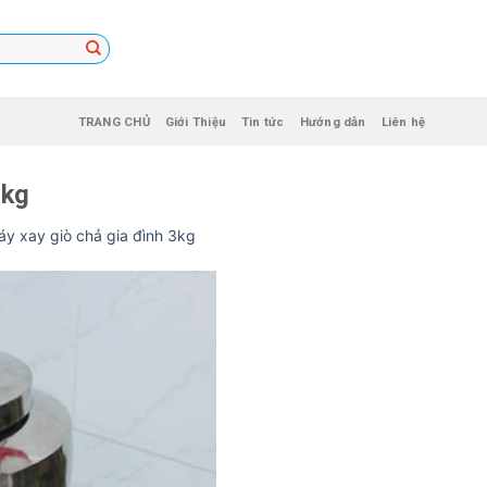
TRANG CHỦ
Giới Thiệu
Tin tức
Hướng dẫn
Liên hệ
3kg
y xay giò chả gia đình 3kg