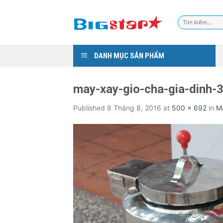
Skip
to
Tìm
content
kiếm:
DANH MỤC SẢN PHẨM
may-xay-gio-cha-gia-dinh-
Published
8 Tháng 8, 2016
at
500 × 692
in
Má