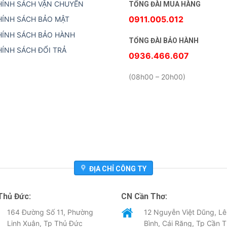
HÍNH SÁCH VẬN CHUYỂN
TỔNG ĐÀI MUA HÀNG
0911.005.012
HÍNH SÁCH BẢO MẬT
HÍNH SÁCH BẢO HÀNH
TỔNG ĐÀI BẢO HÀNH
HÍNH SÁCH ĐỔI TRẢ
0936.466.607
(08h00 – 20h00)
ĐỊA CHỈ CÔNG TY
Thủ Đức:
CN Cần Thơ:
164 Đường Số 11, Phường
12 Nguyễn Việt Dũng, Lê
Linh Xuân, Tp Thủ Đức
Bình, Cái Răng, Tp Cần 