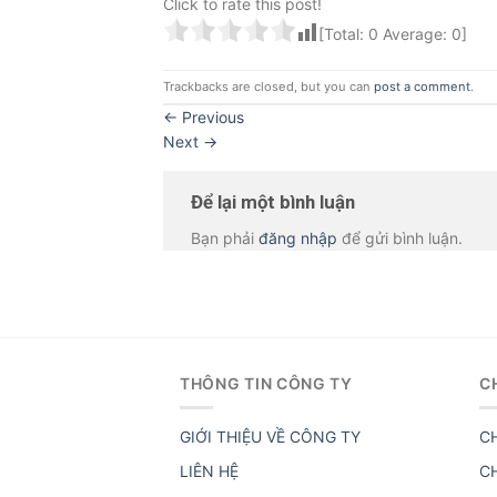
Click to rate this post!
[Total:
0
Average:
0
]
Trackbacks are closed, but you can
post a comment
.
←
Previous
Next
→
Để lại một bình luận
Bạn phải
đăng nhập
để gửi bình luận.
THÔNG TIN CÔNG TY
C
GIỚI THIỆU VỀ CÔNG TY
C
LIÊN HỆ
C