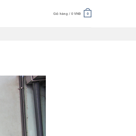
Giỏ hàng /
0
VNĐ
0