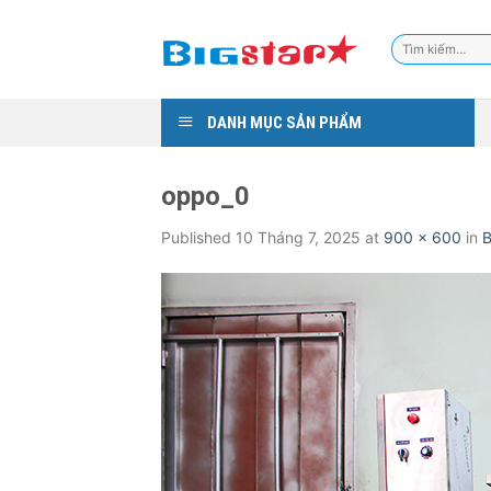
Skip
to
Tìm
content
kiếm:
DANH MỤC SẢN PHẨM
oppo_0
Published
10 Tháng 7, 2025
at
900 × 600
in
B