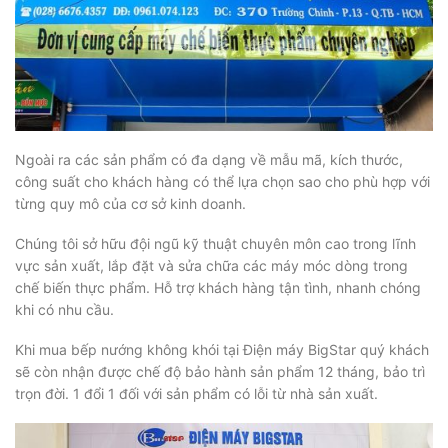
Ngoài ra các sản phẩm có đa dạng về mẫu mã, kích thước,
công suất cho khách hàng có thể lựa chọn sao cho phù hợp với
từng quy mô của cơ sở kinh doanh.
Chúng tôi sở hữu đội ngũ kỹ thuật chuyên môn cao trong lĩnh
vực sản xuất, lắp đặt và sửa chữa các máy móc dòng trong
chế biến thực phẩm. Hỗ trợ khách hàng tận tình, nhanh chóng
khi có nhu cầu.
Khi mua bếp nướng không khói tại Điện máy BigStar quý khách
sẽ còn nhận được chế độ bảo hành sản phẩm 12 tháng, bảo trì
trọn đời. 1 đổi 1 đối với sản phẩm có lỗi từ nhà sản xuất.