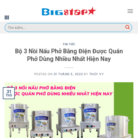
Skip
to
content
Tìm
kiếm:
TIN TỨC
Bộ 3 Nồi Nấu Phở Bằng Điện Được Quán
Phở Dùng Nhiều Nhất Hiện Nay
POSTED ON
31 THÁNG 5, 2023
BY
THÚY VY
31
Th5