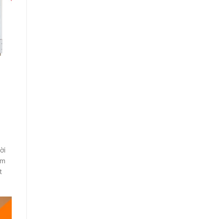
ời
ẩm
t