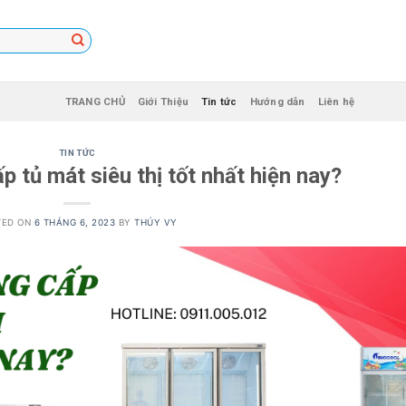
TRANG CHỦ
Giới Thiệu
Tin tức
Hướng dẫn
Liên hệ
TIN TỨC
p tủ mát siêu thị tốt nhất hiện nay?
TED ON
6 THÁNG 6, 2023
BY
THÚY VY