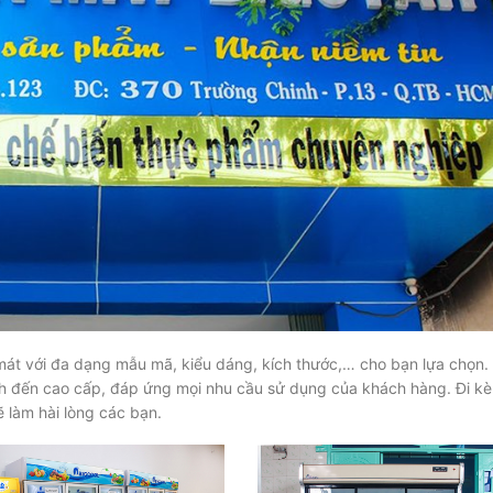
mát với đa dạng mẫu mã, kiểu dáng, kích thước,… cho bạn lựa chọn.
nh đến cao cấp, đáp ứng mọi nhu cầu sử dụng của khách hàng. Đi k
 làm hài lòng các bạn.