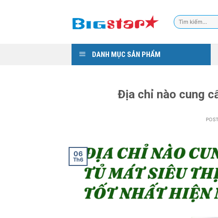
Skip
to
Tìm
content
kiếm:
DANH MỤC SẢN PHẨM
Địa chỉ nào cung cấ
POS
06
Th6