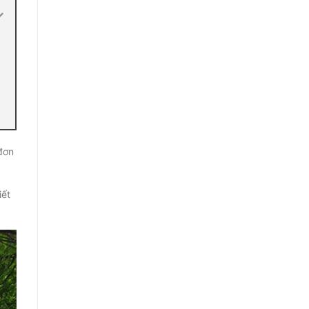
đơn
iết