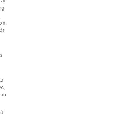
cật
ng
.
hơn.
ật
ừa
ậu
ớc
vào
mùi