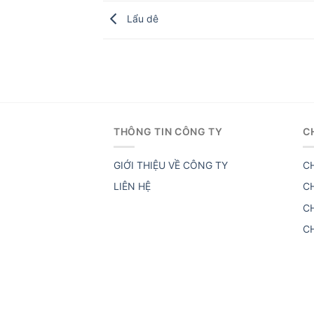
Lẩu dê
THÔNG TIN CÔNG TY
C
GIỚI THIỆU VỀ CÔNG TY
C
LIÊN HỆ
C
C
C