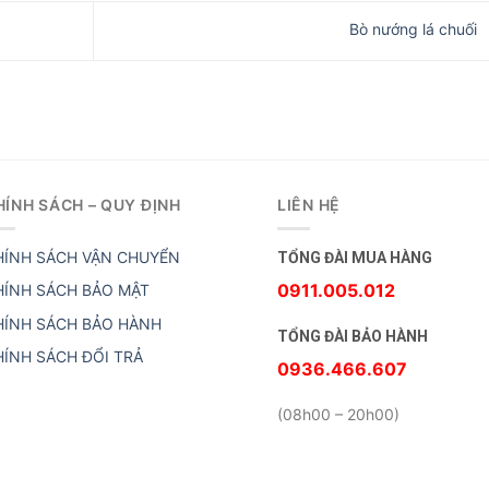
Bò nướng lá chuối
HÍNH SÁCH – QUY ĐỊNH
LIÊN HỆ
HÍNH SÁCH VẬN CHUYỂN
TỔNG ĐÀI MUA HÀNG
0911.005.012
HÍNH SÁCH BẢO MẬT
HÍNH SÁCH BẢO HÀNH
TỔNG ĐÀI BẢO HÀNH
HÍNH SÁCH ĐỔI TRẢ
0936.466.607
(08h00 – 20h00)