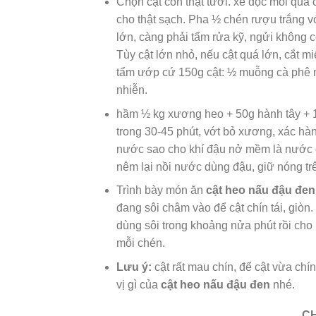
Chọn cật còn thật tươi. xẻ dọc mỗi quả
cho thật sạch. Pha ½ chén rượu trắng 
lớn, càng phải tẩm rửa kỹ, ngửi không 
Tùy cật lớn nhỏ, nếu cật quá lớn, cắt m
tẩm ướp cứ 150g cật: ½ muỗng cà phê 
nhiễn.
hầm ½ kg xương heo + 50g hành tây + 1
trong 30-45 phút, vớt bỏ xương, xác hà
nước sao cho khí đậu nở mềm là nước 
nêm lại nồi nước dùng đậu, giữ nóng tr
Trình bày món ăn
cật heo nấu đậu đen
đang sôi châm vào để cật chín tái, giòn
dùng sôi trong khoảng nửa phút rồi cho
mỗi chén.
Lưu ý:
cật rất mau chín, để cật vừa chín
vị gì của
cật heo nấu đậu đen
nhé.
CH