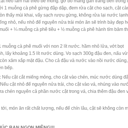
 cật heo làm hai theo bề mỏng. gỡ bỏ màng gân trắng bên trong 
với 1 muỗng cà phê gừng đập dập, đem rửa cật cho sạch, cật cà
còn thấy mùi khai, vẩy sạch rượu gừng, không rửa lại nước lạnh
iếng nhỏ, nếu nhỏ để nguyên nửa trái món ăn sẽ trình bày đẹp 
muối + ¼ muỗng cà phê tiêu + ½ muỗng cà phê hành tím băm th
 muỗng cà phê muối với non 2 lít nước. hầm nhỏ lửa, vớt bọt
nh, lấy khoảng 1.5 lít nước dùng. Vo sạch 300g đậu đen, nấu v
còn xăm xắp mặt đậu. Cho cả đậu và nước vào nồi nước dùng,
ên bếp.
: Nếu cật cắt miếng mỏng, cho cật vào chén, múc nước dùng đ
. Nếu cật nhỏ để nguyên nửa trái, cho cật vào vá, nhúng vào nư
 ra chén nguyên cả phần nước cật trong vá, chia thêm đậu đen 
 tới, món ăn rất chất lượng, nếu để chín lâu, cật sẽ không còn 
ÚC BẠN NGON MIỆNG!!!