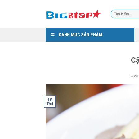
Skip
to
Tìm
content
kiếm:
DANH MỤC SẢN PHẨM
Cậ
POS
18
Th4