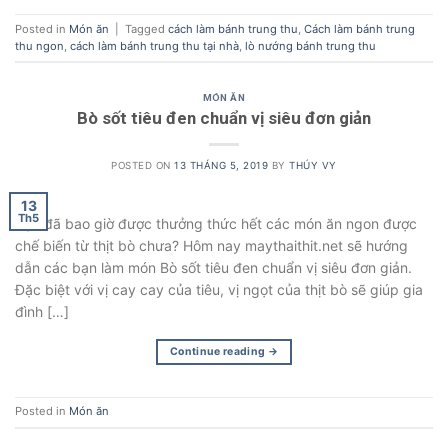
Posted in
Món ăn
|
Tagged
cách làm bánh trung thu
,
Cách làm bánh trung
thu ngon
,
cách làm bánh trung thu tại nhà
,
lò nướng bánh trung thu
MÓN ĂN
Bò sốt tiêu đen chuẩn vị siêu đơn giản
POSTED ON
13 THÁNG 5, 2019
BY
THÚY VY
13
Th5
Bạn đã bao giờ được thưởng thức hết các món ăn ngon được
chế biến từ thịt bò chưa? Hôm nay maythaithit.net sẽ hướng
dẫn các bạn làm món Bò sốt tiêu đen chuẩn vị siêu đơn giản.
Đặc biệt với vị cay cay của tiêu, vị ngọt của thịt bò sẽ giúp gia
đình […]
Continue reading
→
Posted in
Món ăn