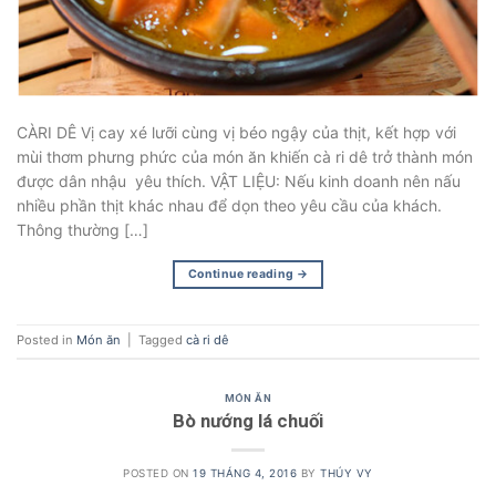
CÀRI DÊ Vị cay xé lưỡi cùng vị béo ngậy của thịt, kết hợp với
mùi thơm phưng phức của món ăn khiến cà ri dê trở thành món
được dân nhậu yêu thích. VẬT LIỆU: Nếu kinh doanh nên nấu
nhiều phần thịt khác nhau để dọn theo yêu cầu của khách.
Thông thường […]
Continue reading
→
Posted in
Món ăn
|
Tagged
cà ri dê
MÓN ĂN
Bò nướng lá chuối
POSTED ON
19 THÁNG 4, 2016
BY
THÚY VY