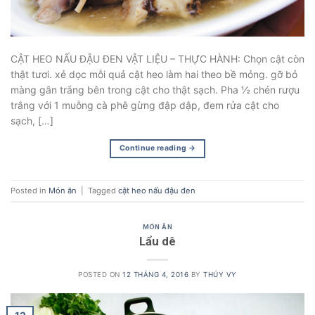
CẬT HEO NẤU ĐẬU ĐEN VẬT LIỆU – THỰC HÀNH: Chọn cật còn
thật tươi. xẻ dọc mỗi quả cật heo làm hai theo bề mỏng. gỡ bỏ
màng gân trắng bên trong cật cho thật sạch. Pha ½ chén rượu
trắng với 1 muỗng cà phê gừng đập dập, đem rửa cật cho
sạch, […]
Continue reading
→
Posted in
Món ăn
|
Tagged
cật heo nấu đậu đen
MÓN ĂN
Lẩu dê
POSTED ON
12 THÁNG 4, 2016
BY
THÚY VY