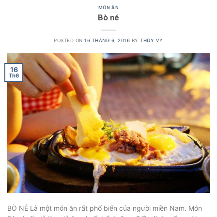
MÓN ĂN
Bò né
POSTED ON
16 THÁNG 6, 2016
BY
THÚY VY
16
Th6
BÒ NÉ Là một món ăn rất phổ biến của người miền Nam. Món