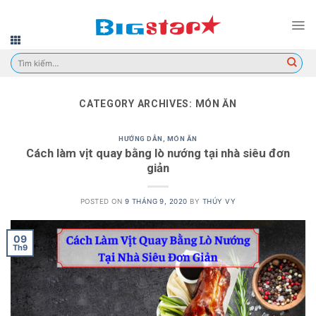
Skip
to
content
Tìm
kiếm:
CATEGORY ARCHIVES:
MÓN ĂN
HƯỚNG DẪN
,
MÓN ĂN
Cách làm vịt quay bằng lò nướng tại nhà siêu đơn
giản
POSTED ON
9 THÁNG 9, 2020
BY
THÚY VY
09
Th9