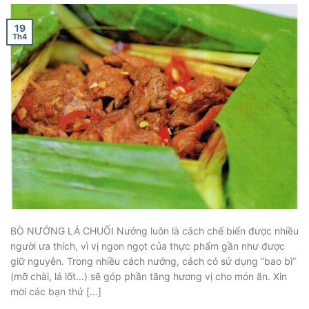
19
Th4
BÒ NƯỚNG LÁ CHUỐI Nướng luôn là cách chế biến được nhiều
người ưa thích, vì vị ngon ngọt của thực phẩm gần như được
giữ nguyên. Trong nhiều cách nướng, cách có sử dụng “bao bì”
(mỡ chài, lá lốt…) sẽ góp phần tăng hương vị cho món ăn. Xin
mời các bạn thử […]