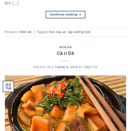
làm […]
Continue reading
→
Posted in
Món ăn
|
Tagged
hoc nau an
,
lạp xưởng tươi
MÓN ĂN
Cà ri Dê
POSTED ON
2 THÁNG 6, 2016
BY
THÚY VY
02
Th6