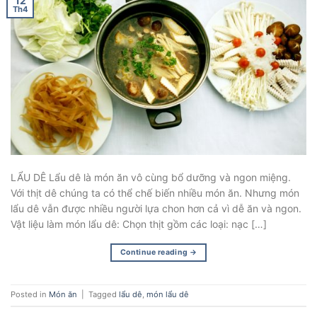
12
Th4
LẨU DÊ Lẩu dê là món ăn vô cùng bổ dưỡng và ngon miệng.
Với thịt dê chúng ta có thể chế biến nhiều món ăn. Nhưng món
lẩu dê vẫn được nhiều người lựa chon hơn cả vì dễ ăn và ngon.
Vật liệu làm món lẩu dê: Chọn thịt gồm các loại: nạc […]
Continue reading
→
Posted in
Món ăn
|
Tagged
lẩu dê
,
món lẩu dê