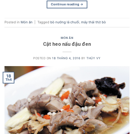
Continue reading
→
Posted in
Món ăn
|
Tagged
bò nướng lá chuối
,
máy thái thịt bò
MÓN ĂN
Cật heo nấu đậu đen
POSTED ON
18 THÁNG 4, 2016
BY
THÚY VY
18
Th4