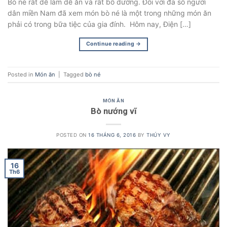
Bò né rất dễ làm dễ ăn và rất bổ dưỡng. Đối với đa số người
dân miền Nam đã xem món bò né là một trong những món ăn
phải có trong bữa tiệc của gia đính. Hôm nay, Điện […]
Continue reading
→
Posted in
Món ăn
|
Tagged
bò né
MÓN ĂN
Bò nướng vĩ
POSTED ON
16 THÁNG 6, 2016
BY
THÚY VY
16
Th6