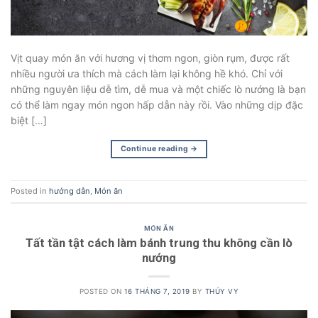
Vịt quay món ăn với hương vị thơm ngon, giòn rụm, được rất
nhiều người ưa thích mà cách làm lại không hề khó. Chỉ với
những nguyên liệu dễ tìm, dễ mua và một chiếc lò nướng là bạn
có thể làm ngay món ngon hấp dẫn này rồi. Vào những dịp đặc
biệt […]
Continue reading
→
Posted in
hướng dẫn
,
Món ăn
MÓN ĂN
Tất tần tật cách làm bánh trung thu không cần lò
nướng
POSTED ON
16 THÁNG 7, 2019
BY
THÚY VY