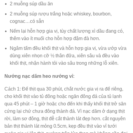
2 muỗng súp dầu ăn
2 muỗng súp rượu trắng hoặc whiskey, bourbon,
cognac…có sẵn
Nếm lại hỗn hợp gia vị, tùy chất lượng xì dầu đang có,
thêm vào ít muối cho hỗn hợp đậm đà hơn.
Ngâm tẩm đều khối thịt và hỗn hợp gia vị, vừa ướp vừa
dùng xiên nhọn cỡ ½ thân đữa, xiên sâu và đều vào
khối thịt, nhận hành tỏi vào sâu trong những lỗ xiên.
Nướng nạc dăm heo nướng vỉ:
Cách 1: Để thịt qua 30 phút, chắt nước gia vị ra để riêng,
cho khối thịt vào tủ đông hoặc ngăn đông đá của tủ lạnh
qua 45 phút – 1 giờ hoặc cho đến khi thấy khối thịt trở săn
cứng lại chứ chưa đông thành đá. Vì nạc dăm ở dạng thịt
rời, làm sơ đông, thịt đễ cắt thành lát đẹp hơn. cắt nguyên
bản thịt thành lát mỏng 0.5cm, kẹp đều thịt vào vỉ tưới