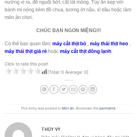
nướng vỉ ra, để nguội bớt, cắt lát mỏng.
Tùy ăn kẹp với
bánh mì nóng kèm đồ chua, tương ớt nâu, xì dầu hoặc làm
món ăn chơi.
CHÚC BẠN NGON MIỆNG!!!
Có thể bạn quan tâm:
máy cắt thịt bò
,
máy thái thịt heo
,
máy thái thịt giá rẻ
hoặc
máy cắt thịt đông lạnh
Click to rate this post!
[Total:
0
Average:
0
]
This entry was posted in
Món ăn
. Bookmark the
permalink
.
THÚY VY