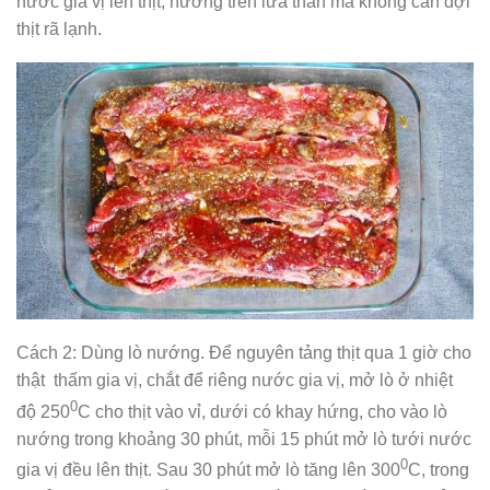
nước gia vị lên thịt, nướng trên lửa than mà không cần đợi
thịt rã lạnh.
Cách 2: Dùng lò nướng. Để nguyên tảng thịt qua 1 giờ cho
thật thấm gia vị, chắt để riêng nước gia vị, mở lò ở nhiệt
0
độ 250
C cho thịt vào vỉ, dưới có khay hứng, cho vào lò
nướng trong khoảng 30 phút, mỗi 15 phút mở lò tưới nước
0
gia vị đều lên thịt. Sau 30 phút mở lò tăng lên 300
C, trong