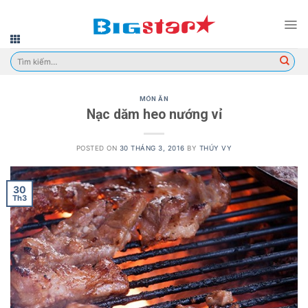
Skip
to
content
Tìm
kiếm:
MÓN ĂN
Nạc dăm heo nướng vỉ
POSTED ON
30 THÁNG 3, 2016
BY
THÚY VY
30
Th3