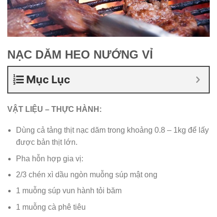
NẠC DĂM HEO NƯỚNG VỈ
Mục Lục
VẬT LIỆU – THỰC HÀNH:
Dùng cả tảng thịt nạc dăm trong khoảng 0.8 – 1kg để lấy
được bản thịt lớn.
Pha hỗn hợp gia vị:
2/3 chén xì dầu ngòn muỗng súp mật ong
1 muỗng súp vun hành tỏi băm
1 muỗng cà phê tiêu