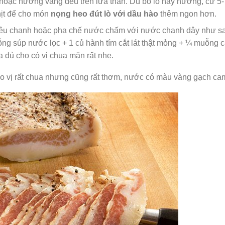
hoặc nướng vàng đều trên lửa than. Dù bỏ lò hay nướng, cứ 5-
thịt để cho món
nọng heo đút lò với dầu hào
thêm ngon hơn.
iêu chanh hoặc pha chế nước chấm với nước chanh dây như s
 súp nước lọc + 1 củ hành tím cắt lát thật mỏng + ¼ muỗng 
a đủ cho có vị chua mặn rất nhẹ.
cho vị rất chua nhưng cũng rất thơm, nước có màu vàng gạch ca