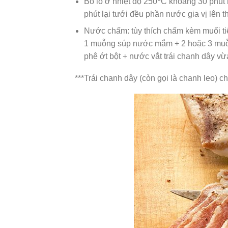
Bỏ lò ở nhiệt độ 250
C khoảng 30 phút 
phút lại tưới đều phần nước gia vị lên 
Nước chấm: tùy thích chấm kèm muối t
1 muỗng súp nước mắm + 2 hoặc 3 muỗng
phê ớt bột + nước vắt trái chanh dây vừ
***Trái chanh dây (còn gọi là chanh leo) 