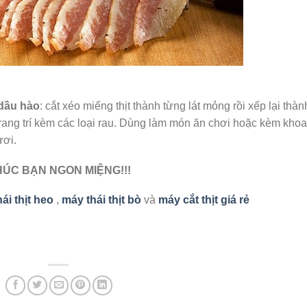
 dầu hào
: cắt xéo miếng thịt thành từng lát mỏng rồi xếp lại thàn
 trang trí kèm các loại rau. Dùng làm món ăn chơi hoặc kèm khoa
ươi.
ÚC BẠN NGON MIỆNG!!!
ái thịt heo
,
máy thái thịt bò
và
máy cắt thịt giá rẻ