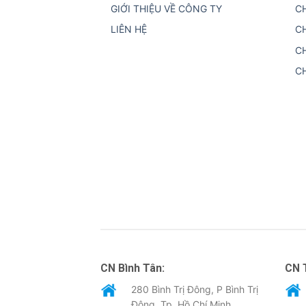
GIỚI THIỆU VỀ CÔNG TY
C
LIÊN HỆ
C
C
C
CN Bình Tân:
CN 
280 Bình Trị Đông, P Bình Trị
Đông, Tp. Hồ Chí Minh