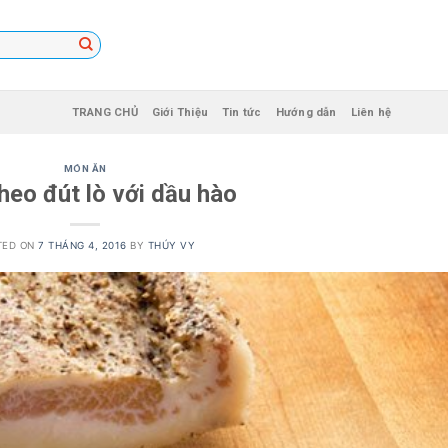
TRANG CHỦ
Giới Thiệu
Tin tức
Hướng dẫn
Liên hệ
MÓN ĂN
heo đút lò với dầu hào
TED ON
7 THÁNG 4, 2016
BY
THÚY VY