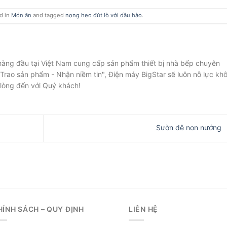
d in
Món ăn
and tagged
nọng heo đút lò với dầu hào
.
 hàng đầu tại Việt Nam cung cấp sản phẩm thiết bị nhà bếp chuyên
Trao sản phẩm - Nhận niềm tin", Điện máy BigStar sẽ luôn nỗ lực kh
lòng đến với Quý khách!
Sườn dê non nướng
HÍNH SÁCH – QUY ĐỊNH
LIÊN HỆ