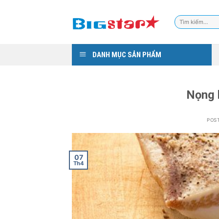
Skip
to
Tìm
content
kiếm:
DANH MỤC SẢN PHẨM
Nọng 
POS
07
Th4