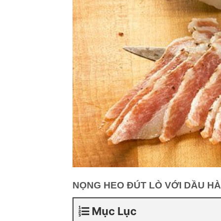
NỌNG HEO ĐÚT LÒ VỚI DẦU H
Mục Lục