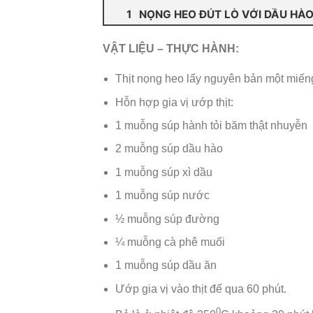
NỌNG HEO ĐÚT LÒ VỚI DẦU HÀ
VẬT LIỆU – THỰC HÀNH:
Thịt nọng heo lấy nguyên bản một miế
Hỗn hợp gia vị ướp thịt:
1 muỗng súp hành tỏi băm thật nhuyễn
2 muỗng súp dầu hào
1 muỗng súp xì dầu
1 muỗng súp nước
½ muỗng súp đường
¼ muỗng cà phê muối
1 muỗng súp dầu ăn
Ướp gia vị vào thịt để qua 60 phút.
0