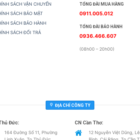
HÍNH SÁCH VẬN CHUYỂN
TỔNG ĐÀI MUA HÀNG
0911.005.012
HÍNH SÁCH BẢO MẬT
HÍNH SÁCH BẢO HÀNH
TỔNG ĐÀI BẢO HÀNH
HÍNH SÁCH ĐỔI TRẢ
0936.466.607
(08h00 – 20h00)
ĐỊA CHỈ CÔNG TY
Thủ Đức:
CN Cần Thơ:
164 Đường Số 11, Phường
12 Nguyễn Việt Dũng, Lê
Linh Xuân, Tp Thủ Đức
Bình, Cái Răng, Tp Cần 