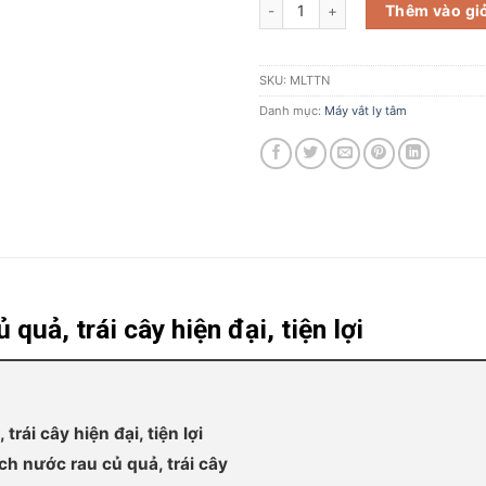
Máy ly tâm tách nước rau củ quả, t
Thêm vào gi
SKU:
MLTTN
Danh mục:
Máy vắt ly tâm
quả, trái cây hiện đại, tiện lợi
rái cây hiện đại, tiện lợi
h nước rau củ quả, trái cây