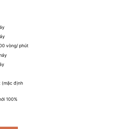
máy
máy
00 vòng/ phút
 máy
áy
t (mặc định
mới 100%