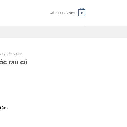
Giỏ hàng /
0
VNĐ
0
Máy vắt ly tâm
ớc rau củ
 tâm