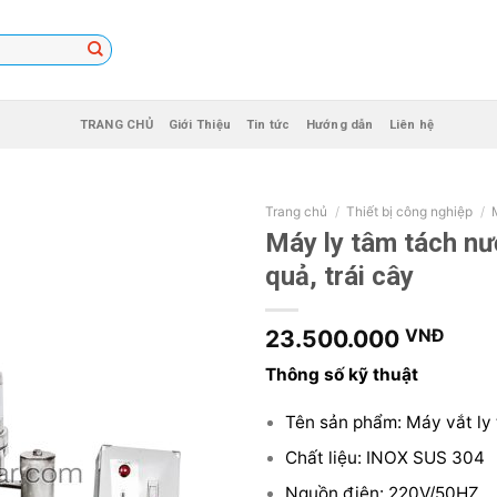
TRANG CHỦ
Giới Thiệu
Tin tức
Hướng dẫn
Liên hệ
Trang chủ
/
Thiết bị công nghiệp
/
Máy ly tâm tách nư
quả, trái cây
23.500.000
VNĐ
Thông số kỹ thuật
Tên sản phẩm: Máy vắt ly
Chất liệu: INOX SUS 304
Nguồn điện: 220V/50HZ