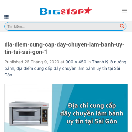
Skip
to
content
Tìm
kiếm:
dia-diem-cung-cap-day-chuyen-lam-banh-uy-
tin-tai-sai-gon-1
Published
26 Tháng 9, 2020
at
900 × 450
in
Thanh lý lò nướng
bánh, địa điểm cung cấp dây chuyền làm bánh uy tín tại Sài
Gòn