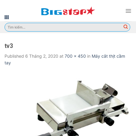
Skip
to
content
Tìm
kiếm:
tv3
Published
6 Tháng 2, 2020
at
700 × 450
in
Máy cắt thịt cầm
tay