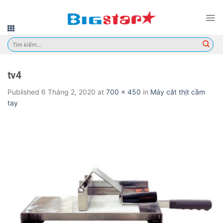
Skip
to
content
Tìm
kiếm:
tv4
Published
6 Tháng 2, 2020
at
700 × 450
in
Máy cắt thịt cầm
tay